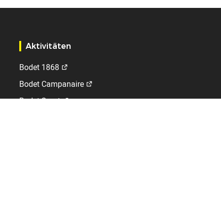
Aktivitäten
Bodet 1868
Bodet Campanaire
Bodet Sport
Bodet Time
Kelio
International
Deutschland
Belgien