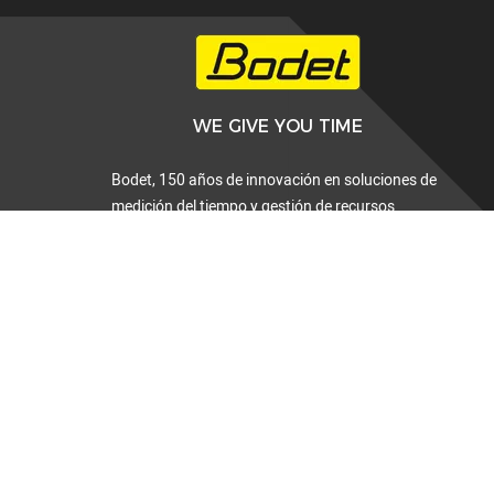
WE GIVE YOU TIME
Bodet, 150 años de innovación en soluciones de
medición del tiempo y gestión de recursos
humanos en Francia y en el extranjero.
02 41 71 72 00
15 rue Armand
Mayer - CS 60054
49308 CHOLET
Cedex
FRANCIA