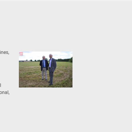
ines,
l
onal,