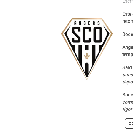
Escr
Este 
retor
Bodet
Ange
temp
Saïd
unos
depo
Bode
compr
rigor
C