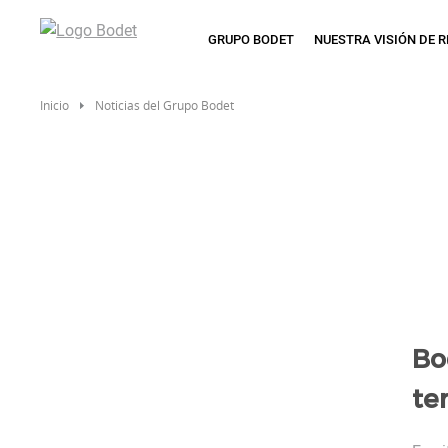
Pasar
al
GRUPO BODET
NUESTRA VISIÓN DE 
contenido
principal
Inicio
Noticias del Grupo Bodet
Bo
te