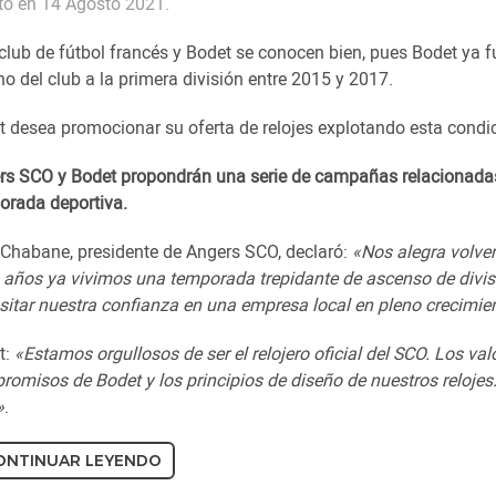
ito en 14 Agosto 2021.
club de fútbol francés y Bodet se conocen bien, pues Bodet ya f
no del club a la primera división entre 2015 y 2017.
 desea promocionar su oferta de relojes explotando esta condició
rs SCO y Bodet propondrán una serie de campañas relacionadas 
orada deportiva.
 Chabane, presidente de Angers SCO, declaró:
«Nos alegra volver
 años ya vivimos una temporada trepidante de ascenso de divis
sitar nuestra confianza en una empresa local en pleno crecimie
t:
«Estamos orgullosos de ser el relojero oficial del SCO. Los valo
omisos de Bodet y los principios de diseño de nuestros relojes:
»
.
ONTINUAR LEYENDO