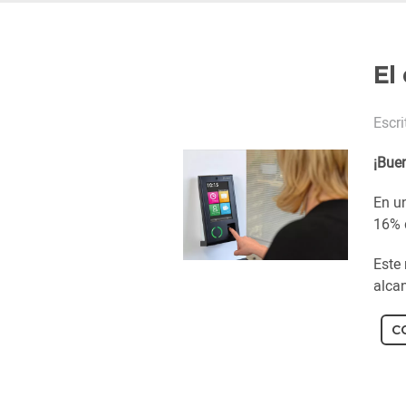
El
Escr
¡Bue
En u
16% 
Este 
alcan
C