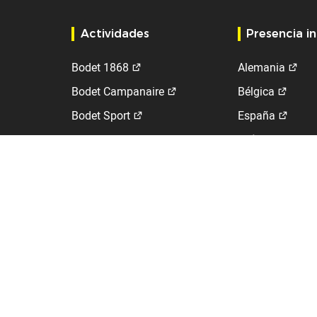
Actividades
Presencia i
Bodet 1868
Alemania
Bodet Campanaire
Bélgica
Bodet Sport
España
Bodet Time
Países Bajos
Kelio
Reino Unido (Ke
Reino Unido (T
Suiza