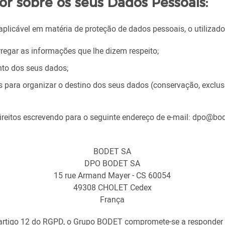
dor sobre os seus Dados Pessoais:
icável em matéria de proteção de dados pessoais, o utilizador 
arregar as informações que lhe dizem respeito;
ento dos seus dados;
s para organizar o destino dos seus dados (conservação, exclusã
direitos escrevendo para o seguinte endereço de e-mail: dpo@bo
BODET SA
DPO BODET SA
15 rue Armand Mayer - CS 60054
49308 CHOLET Cedex
França
artigo 12 do RGPD, o Grupo BODET compromete-se a responder 