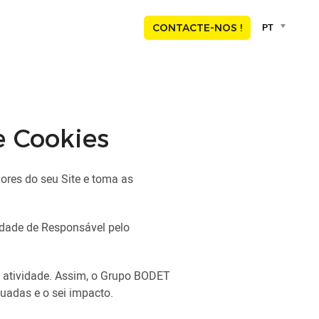
Language
PT
CONTACTE-NOS !
selector
Deut
Engli
Espa
Franç
Nede
e Cookies
Port
ores do seu Site e toma as
idade de Responsável pelo
a atividade. Assim, o Grupo BODET
tuadas e o sei impacto.