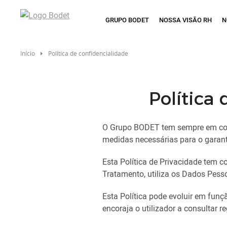
Passar
para
GRUPO BODET
NOSSA VISÃO RH
N
o
conteúdo
principal
Início
Política de confidencialidade
Política
O Grupo BODET tem sempre em consi
medidas necessárias para o garanti
Esta Política de Privacidade tem 
Tratamento, utiliza os Dados Pesso
Esta Política pode evoluir em funç
encoraja o utilizador a consultar 