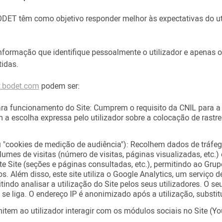
ET têm como objetivo responder melhor às expectativas do util
formação que identifique pessoalmente o utilizador e apenas o
tidas.
bodet.com
podem ser:
ara funcionamento do Site: Cumprem o requisito da CNIL para a
 a escolha expressa pelo utilizador sobre a colocação de rastr
ou "cookies de medição de audiência"): Recolhem dados de tráf
olumes de visitas (número de visitas, páginas visualizadas, etc.)
 Site (seções e páginas consultadas, etc.), permitindo ao Gru
s. Além disso, este site utiliza o Google Analytics, um serviço d
itindo analisar a utilização do Site pelos seus utilizadores. O 
 se liga. O endereço IP é anonimizado após a utilização, substit
mitem ao utilizador interagir com os módulos sociais no Site (Y