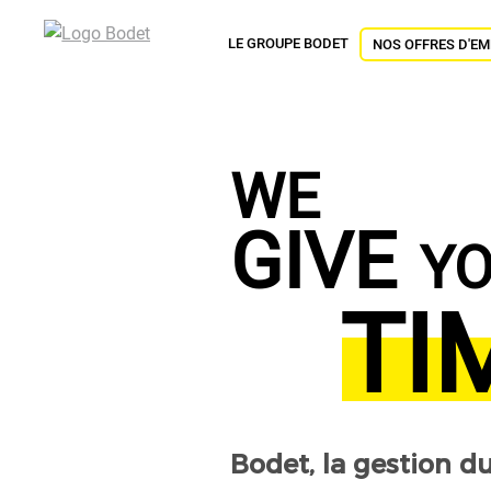
Aller
au
LE GROUPE BODET
NOS OFFRES D'EM
contenu
principal
WE
GIVE
Y
TI
Bodet, la gestion d