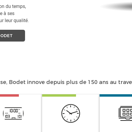
ion du temps,
e à ses
r leur qualité.
BODET
ise, Bodet innove depuis plus de 150 ans au travers