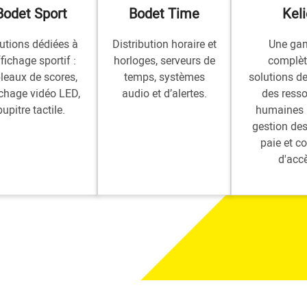
Bodet Sport
Bodet Time
Keli
utions dédiées à
Distribution horaire et
Une g
ffichage sportif :
horloges, serveurs de
complèt
leaux de scores,
temps, systèmes
solutions d
ichage vidéo LED,
audio et d’alertes.
des ress
pupitre tactile.
humaines 
gestion de
paie et co
d'acc