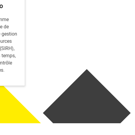
o
amme
e de
e gestion
ources
(SIRH),
s temps,
ntrôle
ès.