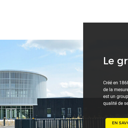
Le g
Créé en 186
de la mesure
est un group
qualité de s
EN SAV