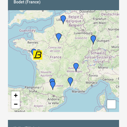
Bodet (France)
nary
+
−
ogle