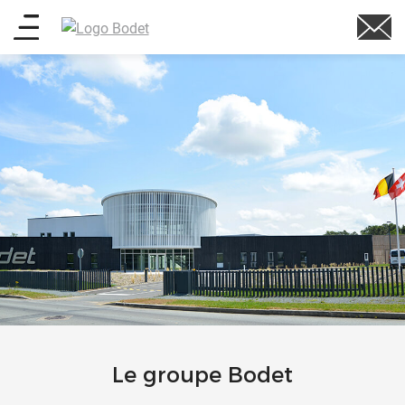
Aller
Main
au
contenu
menu
principal
Le groupe Bodet