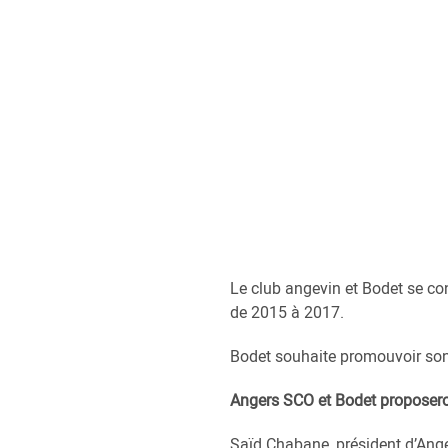
Le club angevin et Bodet se co
de 2015 à 2017.
Bodet souhaite promouvoir son o
Angers SCO et Bodet proposeron
Saïd Chabane, président d’Ang