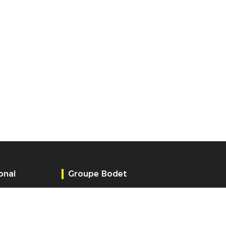
ional
Groupe Bodet
Qui sommes-nous ?
Emploi