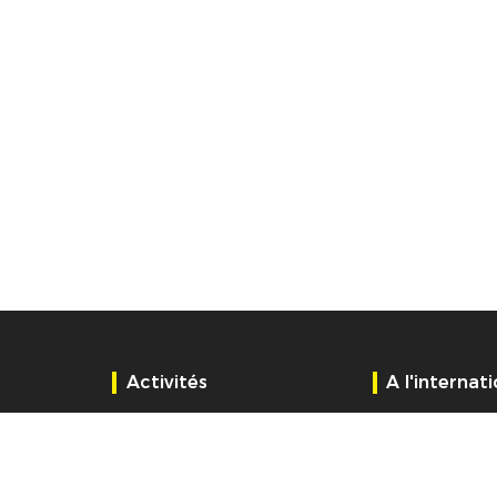
Activités
A l'internat
Bodet 1868
Allemagne
Bodet Campanaire
Belgique