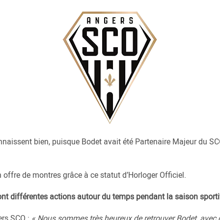
nnaissent bien, puisque Bodet avait été Partenaire Majeur du SCO
ffre de montres grâce à ce statut d’Horloger Officiel.
t différentes actions autour du temps pendant la saison sporti
ers SCO :
« Nous sommes très heureux de retrouver Bodet, avec q