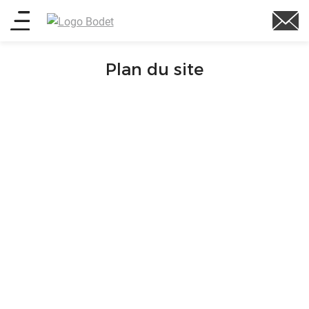
Aller
Main
au
contenu
menu
principal
Plan du site