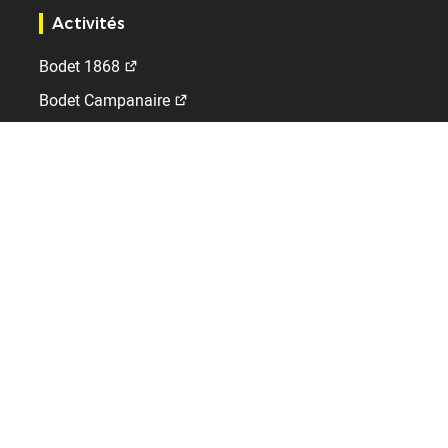
Activités
Bodet 1868
Bodet Campanaire
Bodet Sport
Bodet Time
Kelio
A l'international
Allemagne
Belgique
DROM
Espagne