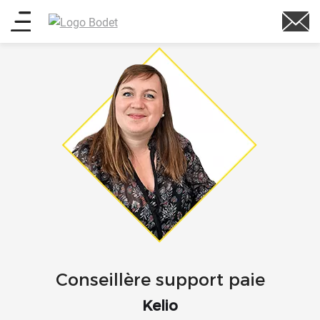
au
Main
contenu
principal
menu
Conseillère support paie
Kelio